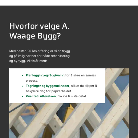
Hvorfor velge A.
Waage Bygg?
Med nesten 20 års erfaring er vi en trygg
og pålitelig partner for både rehabilitering
og nybygg. Vi bistår med:
Planlegging og rådgivning
for å sikre en sømløs
prosess.
Tegninger og byggesøknader
,
slik at du slipper å
bekymre deg for papirarbeidet.
Kvalitet i utførelsen
,
fra idé til siste detalj.