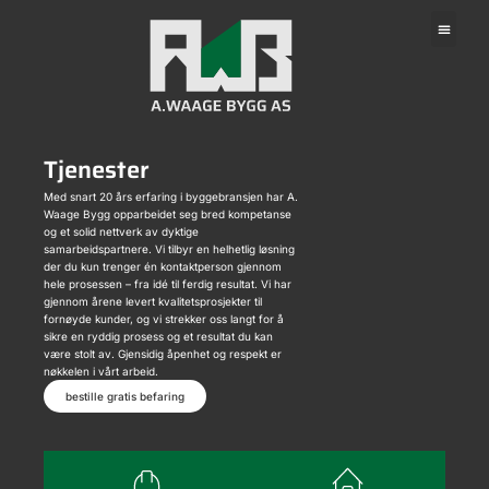
Om oss
Kontakt oss
Tjenester
Med snart 20 års erfaring i byggebransjen har A.
Waage Bygg opparbeidet seg bred kompetanse
og et solid nettverk av dyktige
samarbeidspartnere. Vi tilbyr en helhetlig løsning
der du kun trenger én kontaktperson gjennom
hele prosessen – fra idé til ferdig resultat. Vi har
gjennom årene levert kvalitetsprosjekter til
fornøyde kunder, og vi strekker oss langt for å
sikre en ryddig prosess og et resultat du kan
være stolt av. Gjensidig åpenhet og respekt er
nøkkelen i vårt arbeid.
bestille gratis befaring