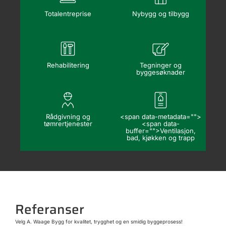
Totalentreprise
Nybygg og tilbygg
Rehabilitering
Tegninger og
byggesøknader
Rådgivning og
<span data-metadata="
">
tømrertjenester
<span data-
buffer="
">Ventilasjon,
bad, kjøkken og trapp
Referanser
Velg A. Waage Bygg for kvalitet, trygghet og en smidig byggeprosess!